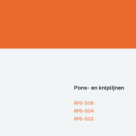
Pons- en kniplijnen
RPS-506
RPS-504
RPS-503