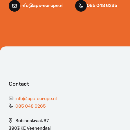
info@aps-europe.nl
085 048 6265
Contact
info@aps-europe.nl
085 048 6265
Bobinestraat 67
3903 KE Veenendaal