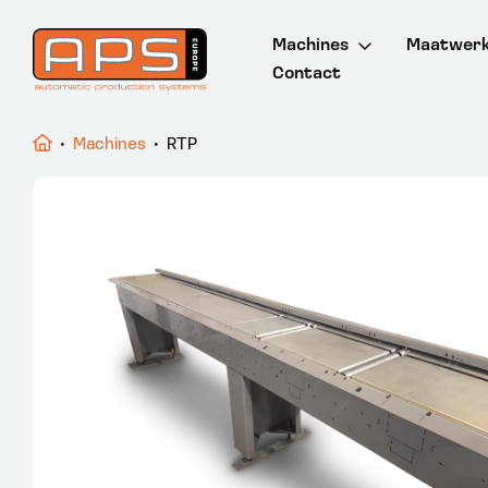
Machines
Maatwer
Contact
Boor- en zaaglijnen
Zaagmachines
•
Machines
•
RTP
Pons- en kniplijnen