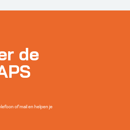
er de
 APS
telefoon of mail en helpen je