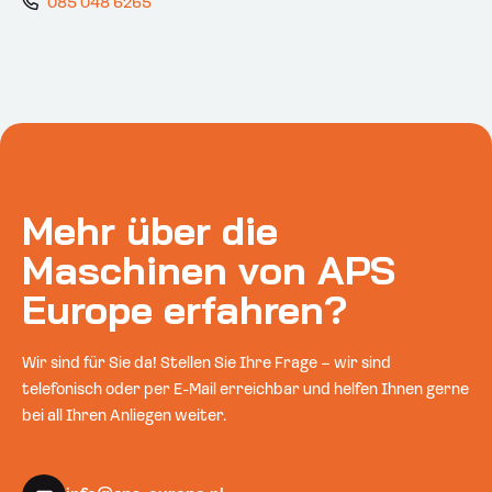
085 048 6265
Mehr über die
Maschinen von APS
Europe erfahren?
Wir sind für Sie da! Stellen Sie Ihre Frage – wir sind
telefonisch oder per E-Mail erreichbar und helfen Ihnen gerne
bei all Ihren Anliegen weiter.