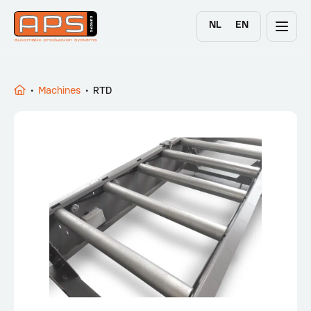
NL
EN
•
Machines
•
RTD