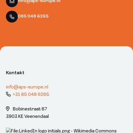
info@aps-europe.nl
085 048 6265
Kontakt
info@aps-europe.nl
+31 85 048 6265
Bobinestraat 67
3903 KE Veenendaal